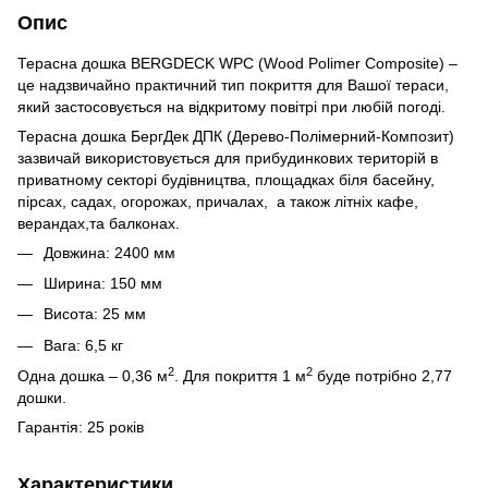
Опис
Терасна дошка BERGDECK WPC (Wood Polimer Composite) –
це надзвичайно практичний тип покриття для Вашої тераси,
який застосовується на відкритому повітрі при любій погоді.
Терасна дошка БергДек ДПК (Дерево-Полімерний-Композит)
зазвичай використовується для прибудинкових територій в
приватному секторі будівництва, площадках біля басейну,
пірсах, садах, огорожах, причалах, а також літніх кафе,
верандах,та балконах.
Довжина: 2400 мм
Ширина: 150 мм
Висота: 25 мм
Вага: 6,5 кг
2
2
Одна дошка – 0,36 м
. Для покриття 1 м
буде потрібно 2,77
дошки.
Гарантія: 25 років
Характеристики