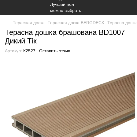
Терасная доска
Терасная доска BERGDECK
Терасна дошка
Терасна дошка брашована BD1007
Дикий Тік
Артикул:
К2527
Оставить отзыв