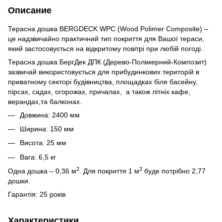
Описание
Терасна дошка BERGDECK WPC (Wood Polimer Composite) –
це надзвичайно практичний тип покриття для Вашої тераси,
який застосовується на відкритому повітрі при любій погоді.
Терасна дошка БергДек ДПК (Дерево-Полімерний-Композит)
зазвичай використовується для прибудинкових територій в
приватному секторі будівництва, площадках біля басейну,
пірсах, садах, огорожах, причалах, а також літніх кафе,
верандах,та балконах.
Довжина: 2400 мм
Ширина: 150 мм
Висота: 25 мм
Вага: 6,5 кг
2
2
Одна дошка – 0,36 м
. Для покриття 1 м
буде потрібно 2,77
дошки.
Гарантія: 25 років
Характеристики