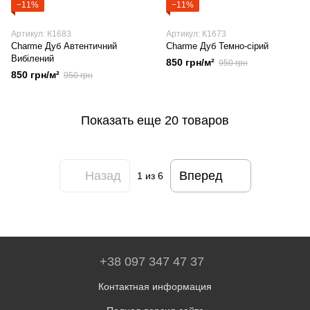
−11%
−11%
Артикул: К1683
Артикул: К1673
Charme Дуб Автентичний
Charme Дуб Темно-сірий
Вибілений
850 грн/м²
950 грн
850 грн/м²
950 грн
Показать еще 20 товаров
Назад
Вперед
1
из 6
+38 097 347 47 37
Контактная информация