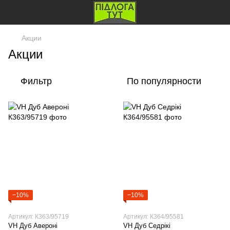
Акции
Акции
Фильтр
По популярности
−10%
−10%
Артикул: К363/95719
Артикул: К364/95581
VH Дуб Авероні
VH Дуб Седрікі