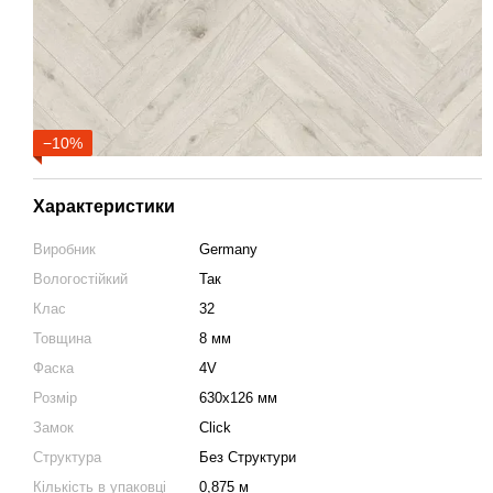
−10%
Характеристики
Виробник
Germany
Вологостійкий
Так
Клас
32
Товщина
8 мм
Фаска
4V
Розмір
630х126 мм
Замок
Click
Структура
Без Структури
Кількість в упаковці
0,875 м