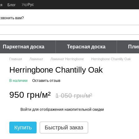
Укр
Рус
ия
Блог
звонить вам?
Паркетная доска
Терасная доска
Пли
Главная
Ламинат
Ламинат Herringbone
Herringbone Chantilly Oak
Herringbone Chantilly Oak
В наличии
Оставить отзыв
950 грн/м²
1 050 грн/м²
Войти
для отображения накопительной скидки
%
Купить
Быстрый заказ