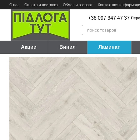
Перейти к основному контенту
О нас
Оплата и доставка
Обмен и возврат
Контактная информац
+38 097 347 47 37
Пере
Акции
Винил
Ламинат