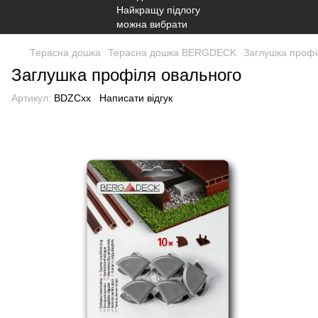
Терасна дошка
Терасна дошка BERGDECK
Заглушка профі
Заглушка профіля овального
Артикул:
BDZCхх
Написати відгук