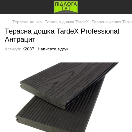
Терасна дошка
Терасна дошка TardeX
Терасна дошка Tarde
Терасна дошка TardeX Professional
Антрацит
Артикул:
К2037
Написати відгук