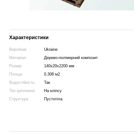
Характеристики
Виробник
Ukraine
Матеріал
Дерево-полімерний композит
Розмір
140х20х2200 мм
Площа
0,308 м2
Водостійкість
Так
Тип кріплення
На кліпсу
Структура
Пустотіла