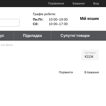
Порівняння
Бажання
Вхід
Графік роботи:
Мій кошик
Пн-Пт:
10:00–19:00
Сб:
10:00–17:00
тус
Підкладка
Супутні товари
 Lite Венге
Артикул
К2134
Порівняти
В бажання