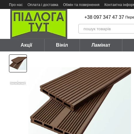
Перейти до основного контенту
Про нас
Оплата і доставка
Обмін та повернення
Контактна інфор
+38 097 347 47 37
Пере
Акції
Вініл
Ламінат