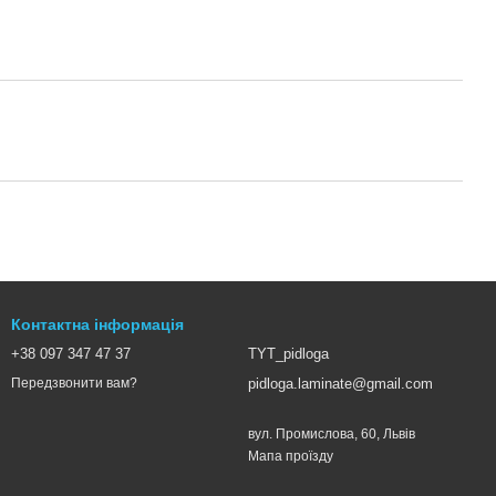
Контактна інформація
+38 097 347 47 37
TYT_pidloga
pidloga.laminate@gmail.com
Передзвонити вам?
вул. Промислова, 60, Львів
Мапа проїзду