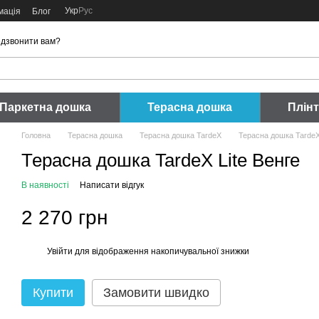
Укр
Рус
мація
Блог
дзвонити вам?
Паркетна дошка
Терасна дошка
Плін
Головна
Терасна дошка
Терасна дошка TardeX
Терасна дошка TardeX
Терасна дошка TardeX Lite Венге
В наявності
Написати відгук
2 270 грн
Увійти
для відображення накопичувальної знижки
%
Купити
Замовити швидко