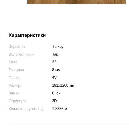
Характеристики
Виробник
Turkey
Вологостійкий
Так
Клас
32
Товщина
8 мм
Фаска
4V
Розмір
191х1200 мм
Замок
Click
Структура
3D
Кількість в упаковці
1.8336 м