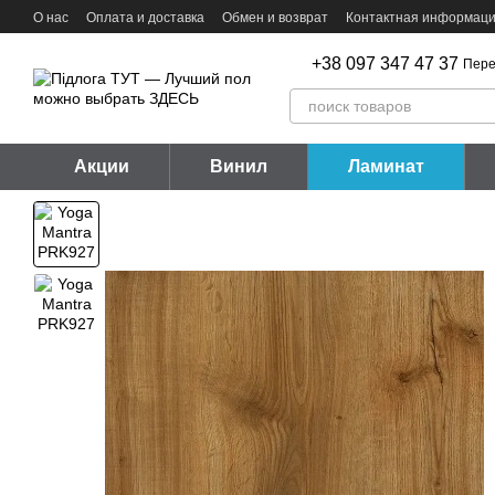
Перейти к основному контенту
О нас
Оплата и доставка
Обмен и возврат
Контактная информац
+38 097 347 47 37
Пере
Акции
Винил
Ламинат