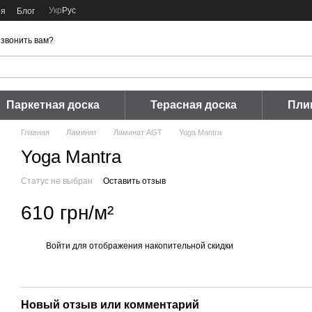
Укр
Рус
ия
Блог
звонить вам?
Паркетная доска
Терасная доска
Пли
Главная
Ламинат
Ламинат AGT
Yoga Mantra
Yoga Mantra
Статус не выбран
Оставить отзыв
610 грн/м²
Войти
для отображения накопительной скидки
%
Новый отзыв или комментарий