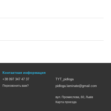
Контактная информация
+38 097 347 47 37
TYT_pidloga
pidloga.laminate@gmail.com
Перезвонить вам?
вул. Промислова, 60, Львів
Карта проезда