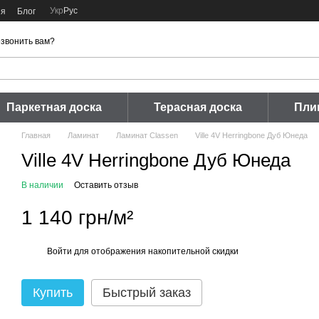
Укр
Рус
ия
Блог
звонить вам?
Паркетная доска
Терасная доска
Пли
Главная
Ламинат
Ламинат Classen
Ville 4V Herringbone Дуб Юнеда
Ville 4V Herringbone Дуб Юнеда
В наличии
Оставить отзыв
1 140 грн/м²
Войти
для отображения накопительной скидки
%
Купить
Быстрый заказ