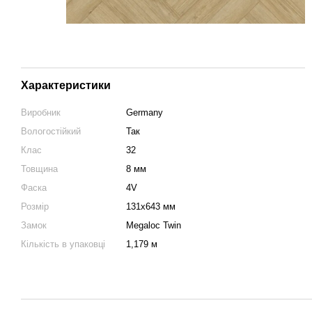
Характеристики
Виробник
Germany
Вологостійкий
Так
Клас
32
Товщина
8 мм
Фаска
4V
Розмір
131х643 мм
Замок
Megaloc Twin
Кількість в упаковці
1,179 м