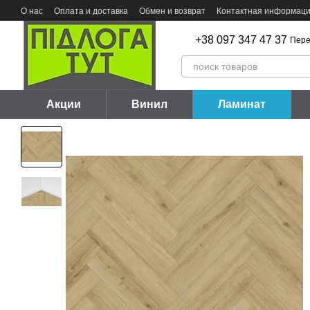
Перейти к основному контенту
О нас
Оплата и доставка
Обмен и возврат
Контактная информац
+38 097 347 47 37
Пере
Акции
Винил
Ламинат