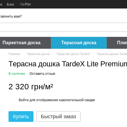
Укр
Рус
ия
Блог
звонить вам?
Паркетная доска
Терасная доска
Пли
Главная
Терасная доска
Терасная доска TardeX
Терасна дошка Tarde
Терасна дошка TardeX Lite Premiu
В наличии
Оставить отзыв
2 320 грн/м²
Войти
для отображения накопительной скидки
%
Купить
Быстрый заказ