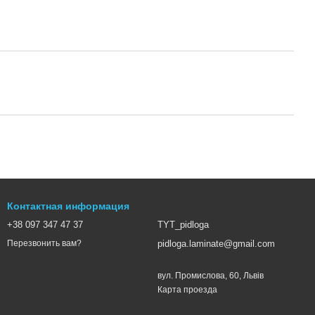
Контактная информация
+38 097 347 47 37
TYT_pidloga
pidloga.laminate@gmail.com
Перезвонить вам?
вул. Промислова, 60, Львів
Карта проезда