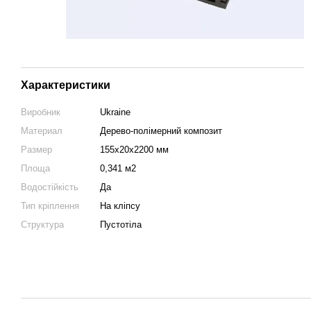
Характеристики
Виробник
Ukraine
Материал
Дерево-полімерний композит
Размер
155х20х2200 мм
Площа
0,341 м2
Водостійкість
Да
Тип кріплення
На кліпсу
Структура
Пустотіла