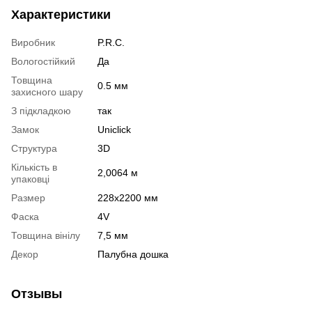
Характеристики
Виробник
P.R.C.
Вологостійкий
Да
Товщина
0.5 мм
захисного шару
З підкладкою
так
Замок
Uniclick
Структура
3D
Кількість в
2,0064 м
упаковці
Размер
228х2200 мм
Фаска
4V
Товщина вінілу
7,5 мм
Декор
Палубна дошка
Отзывы