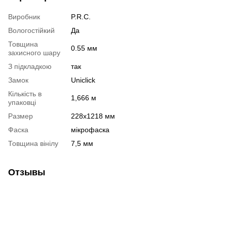
Виробник
P.R.C.
Вологостійкий
Да
Товщина
0.55 мм
захисного шару
З підкладкою
так
Замок
Uniclick
Кількість в
1,666 м
упаковці
Размер
228х1218 мм
Фаска
мікрофаска
Товщина вінілу
7,5 мм
Отзывы