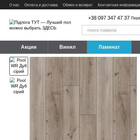
Перейти к основному контенту
О нас
Оплата и доставка
Обмен и возврат
Контактная информац
+38 097 347 47 37
Пере
Акции
Винил
Ламинат