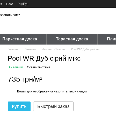
Укр
Рус
ия
Блог
звонить вам?
Паркетная доска
Терасная доска
Пли
Главная
Ламинат
Ламинат Classen
Pool WR Дуб сірий мікс
Pool WR Дуб сірий мікс
В наличии
Оставить отзыв
735 грн/м²
Войти
для отображения накопительной скидки
%
Купить
Быстрый заказ