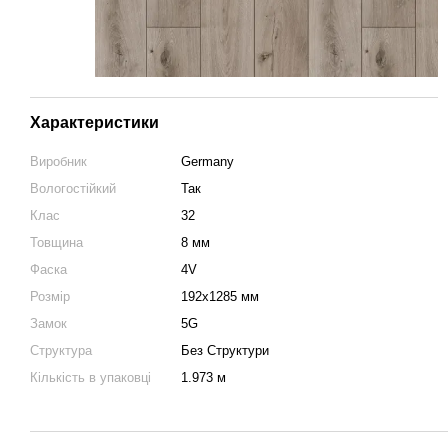
Характеристики
Виробник
Germany
Вологостійкий
Так
Клас
32
Товщина
8 мм
Фаска
4V
Розмір
192х1285 мм
Замок
5G
Структура
Без Структури
Кількість в упаковці
1.973 м