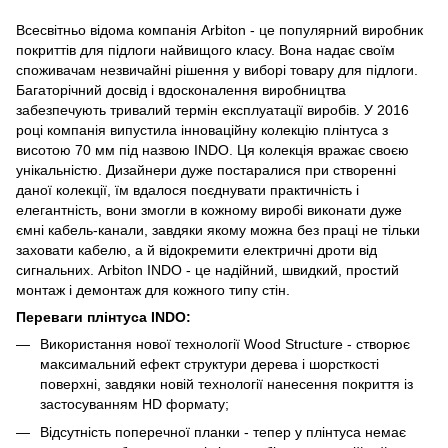
Всесвітньо відома компанія Arbiton - це популярний виробник
покриттів для підлоги найвищого класу. Вона надає своїм
споживачам незвичайні рішення у виборі товару для підлоги.
Багаторічний досвід і вдосконалення виробництва
забезпечують тривалий термін експлуатації виробів. У 2016
році компанія випустила інноваційну колекцію плінтуса з
висотою 70 мм під назвою INDO. Ця колекція вражає своєю
унікальністю. Дизайнери дуже постаралися при створенні
даної колекції, їм вдалося поєднувати практичність і
елегантність, вони змогли в кожному виробі виконати дуже
ємні кабель-канали, завдяки якому можна без праці не тільки
заховати кабелю, а й відокремити електричні дроти від
сигнальних. Arbiton INDO - це надійний, швидкий, простий
монтаж і демонтаж для кожного типу стін.
Переваги плінтуса INDO:
Використання нової технології Wood Structure - створює
максимальний ефект структури дерева і шорсткості
поверхні, завдяки новій технології нанесення покриття із
застосуванням HD формату;
Відсутність поперечної планки - тепер у плінтуса немає