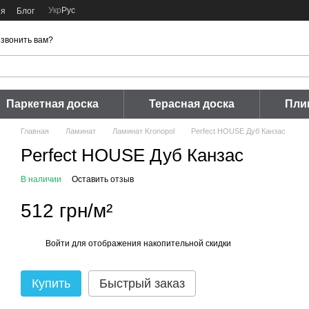
Укр
Рус
ия
Блог
звонить вам?
Паркетная доска
Терасная доска
Пли
Главная
Ламинат
Ламинат Kronopol
Perfect HOUSE Дуб Канзас
Perfect HOUSE Дуб Канзас
В наличии
Оставить отзыв
512 грн/м²
Войти
для отображения накопительной скидки
%
Купить
Быстрый заказ