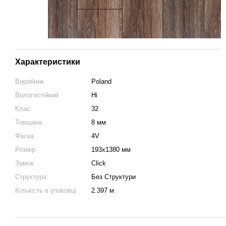
Характеристики
Виробник
Poland
Вологостійкий
Ні
Клас
32
Товщина
8 мм
Фаска
4V
Розмір
193х1380 мм
Замок
Click
Структура
Без Структури
Кількість в упаковці
2.397 м