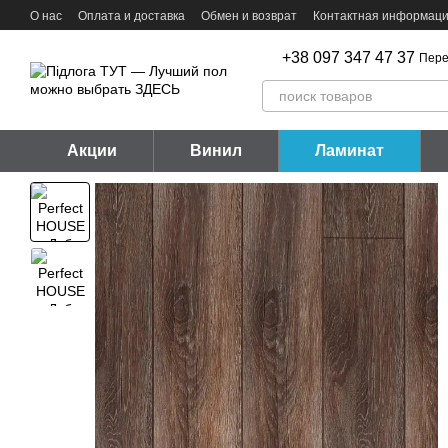
Перейти к основному контенту
О нас
Оплата и доставка
Обмен и возврат
Контактная информац
+38 097 347 47 37
Пере
Акции
Винил
Ламинат