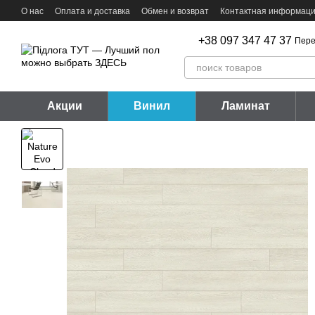
Перейти к основному контенту
О нас
Оплата и доставка
Обмен и возврат
Контактная информац
+38 097 347 47 37
Пере
Акции
Винил
Ламинат