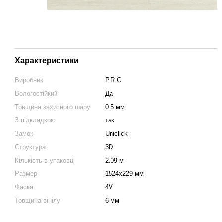
Характеристики
Виробник
P.R.C.
Вологостійкий
Да
Товщина захисного шару
0.5 мм
З підкладкою
так
Замок
Uniclick
Структура
3D
Кількість в упаковці
2.09 м
Размер
1524х229 мм
Фаска
4V
Товщина вінілу
6 мм