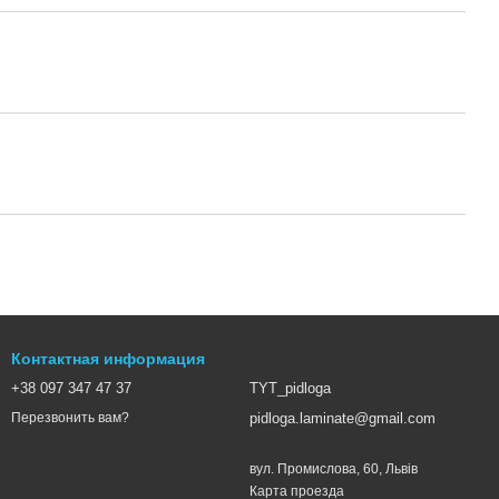
Контактная информация
+38 097 347 47 37
TYT_pidloga
pidloga.laminate@gmail.com
Перезвонить вам?
вул. Промислова, 60, Львів
Карта проезда