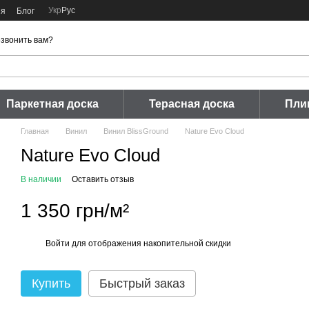
Укр
Рус
ия
Блог
звонить вам?
Паркетная доска
Терасная доска
Пли
Главная
Винил
Винил BlissGround
Nature Evo Cloud
Nature Evo Cloud
В наличии
Оставить отзыв
1 350 грн/м²
Войти
для отображения накопительной скидки
%
Купить
Быстрый заказ