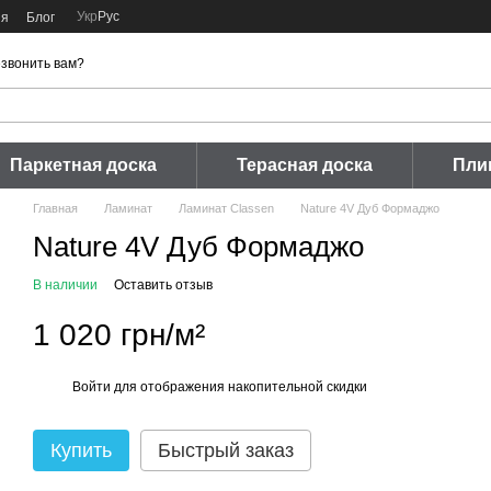
Укр
Рус
ия
Блог
звонить вам?
Паркетная доска
Терасная доска
Пли
Главная
Ламинат
Ламинат Classen
Nature 4V Дуб Формаджо
Nature 4V Дуб Формаджо
В наличии
Оставить отзыв
1 020 грн/м²
Войти
для отображения накопительной скидки
%
Купить
Быстрый заказ