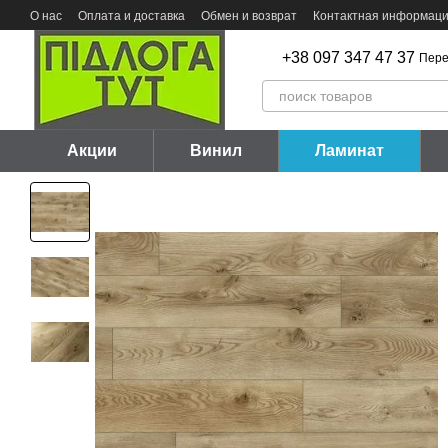
Перейти к основному контенту
О нас
Оплата и доставка
Обмен и возврат
Контактная информац
+38 097 347 47 37
Пере
Акции
Винил
Ламинат