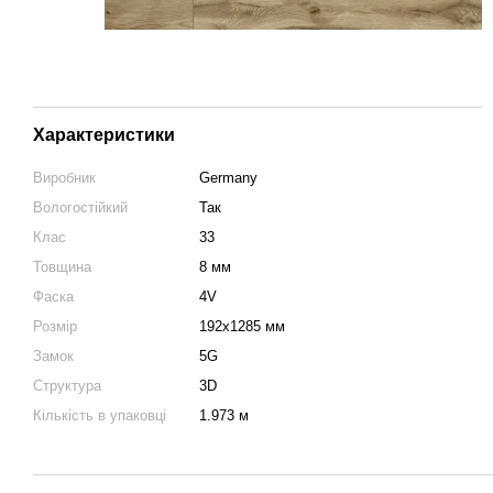
Характеристики
Виробник
Germany
Вологостійкий
Так
Клас
33
Товщина
8 мм
Фаска
4V
Розмір
192х1285 мм
Замок
5G
Структура
3D
Кількість в упаковці
1.973 м