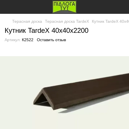
Терасная доска
Терасная доска TardeX
Кутник TardeX 40х
Кутник TardeX 40х40х2200
Артикул:
К2522
Оставить отзыв