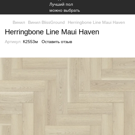
Винил
Винил BlissGround
Herringbone Line Maui Haven
Herringbone Line Maui Haven
Артикул:
К2553м
Оставить отзыв