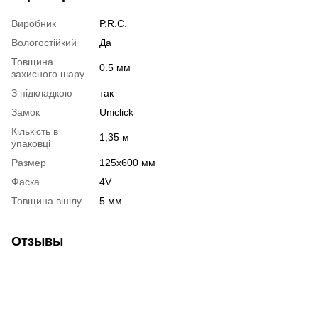
Виробник
P.R.C.
Вологостійкий
Да
Товщина
0.5 мм
захисного шару
З підкладкою
так
Замок
Uniclick
Кількість в
1,35 м
упаковці
Размер
125х600 мм
Фаска
4V
Товщина вінілу
5 мм
Отзывы