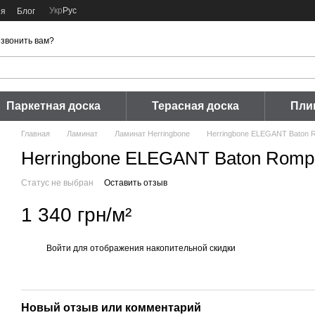
Укр
Рус
ия
Блог
звонить вам?
Паркетная доска
Терасная доска
Пли
Главная
Ламинат
Ламинат Herringbone
Herringbone ELEGANT Baton 
Herringbone ELEGANT Baton Romp
Статус не выбран
Оставить отзыв
1 340 грн/м²
Войти
для отображения накопительной скидки
%
Новый отзыв или комментарий