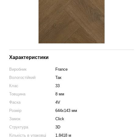
Характеристики
Виробник
France
Вологостійкий
Так
Клас
33
Товщина
8 мм
Фаска
4V
Розмір
644х143 мм
Замок
Click
Структура
3D
Кількість в упаковці
1,8418 м