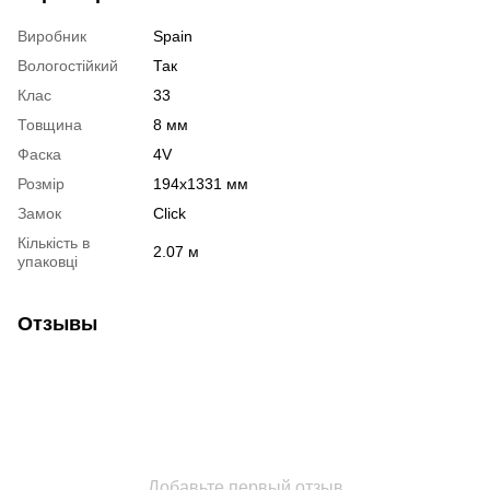
Виробник
Spain
Вологостійкий
Так
Клас
33
Товщина
8 мм
Фаска
4V
Розмір
194х1331 мм
Замок
Click
Кількість в
2.07 м
упаковці
Отзывы
Добавьте первый отзыв