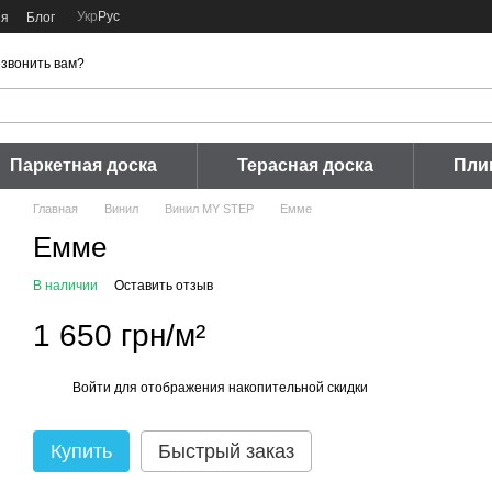
Укр
Рус
ия
Блог
звонить вам?
Паркетная доска
Терасная доска
Пли
Главная
Винил
Винил MY STEP
Емме
Емме
В наличии
Оставить отзыв
1 650 грн/м²
Войти
для отображения накопительной скидки
%
Купить
Быстрый заказ