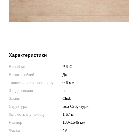
Характеристики
Виробник
P.R.C.
Вологостійкий
Да
Товщина захисного шару
0.6 мм
З підкладкою
ні
Замок
Click
Структура
Без Структури
Кількість в упаковці
1.67 м
Размер
180х1545 мм
Фаска
4V