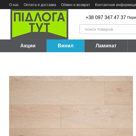
Перейти к основному контенту
О нас
Оплата и доставка
Обмен и возврат
Контактная информац
+38 097 347 47 37
Пере
Акции
Винил
Ламинат