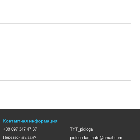
Контактная информация
+38 097 347 47 37
TYT_pidloga
pidloga.laminate@gmail.com
Перезвонить вам?