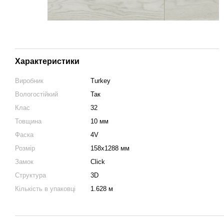
Характеристики
Виробник
Turkey
Вологостійкий
Так
Клас
32
Товщина
10 мм
Фаска
4V
Розмір
158х1288 мм
Замок
Click
Структура
3D
Кількість в упаковці
1.628 м