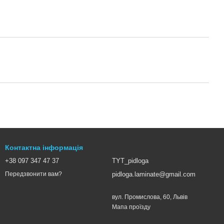
Контактна інформація
+38 097 347 47 37
TYT_pidloga
pidloga.laminate@gmail.com
Передзвонити вам?
вул. Промислова, 60, Львів
Мапа проїзду