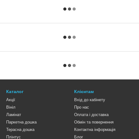
Каталог
Клієнтам
Акції
Вхід до кабінету
Вініл
Про нас
Ламінат
Оплата і доставка
Паркетна дошка
Обмін та повернення
Терасна дошка
Контактна інформація
Плінтус
Блог