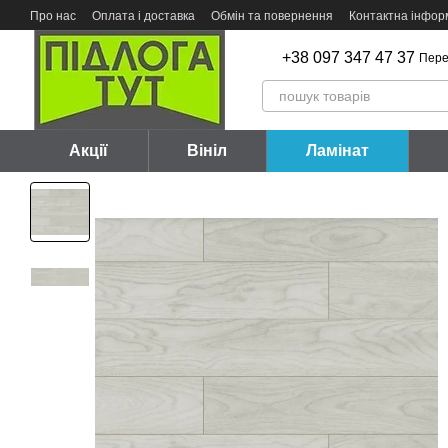
Перейти до основного контенту
Про нас
Оплата і доставка
Обмін та повернення
Контактна інфор
+38 097 347 47 37
Пере
Акції
Вініл
Ламінат