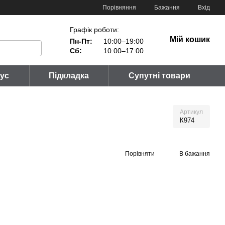
Порівняння
Бажання
Вхід
Графік роботи:
Мій кошик
Пн-Пт:
10:00–19:00
Сб:
10:00–17:00
тус
Підкладка
Супутні товари
Артикул
К974
Порівняти
В бажання