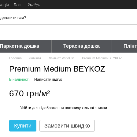
Укр
Рус
мація
Блог
дзвонити вам?
Паркетна дошка
Терасна дошка
Плін
Головна
Ламінат
Ламінат VarioClic
Premium Medium BEYKOZ
Premium Medium BEYKOZ
В наявності
Написати відгук
670 грн/м²
Увійти
для відображення накопичувальної знижки
%
Купити
Замовити швидко