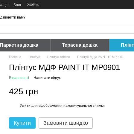
Укр
Рус
мація
Блог
дзвонити вам?
Паркетна дошка
Терасна дошка
Плін
Головна
Плінтус
Плінтус Arbiton
Плінтус МДФ PAINT IT MP0901
Плінтус МДФ PAINT IT MP0901
В наявності
Написати відгук
425 грн
Увійти
для відображення накопичувальної знижки
%
Купити
Замовити швидко