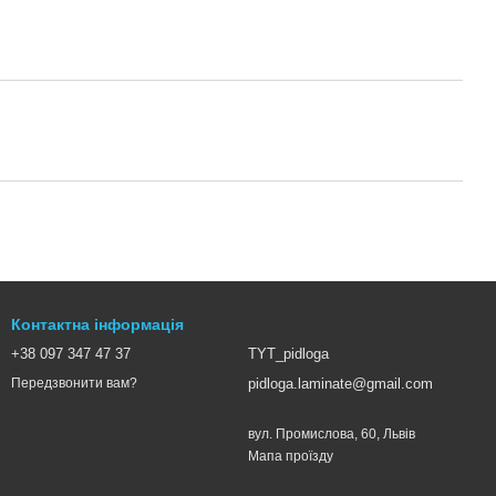
Контактна інформація
+38 097 347 47 37
TYT_pidloga
pidloga.laminate@gmail.com
Передзвонити вам?
вул. Промислова, 60, Львів
Мапа проїзду