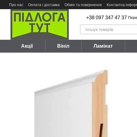
Перейти до основного контенту
Про нас
Оплата і доставка
Обмін та повернення
Контактна інфор
+38 097 347 47 37
Пере
Акції
Вініл
Ламінат