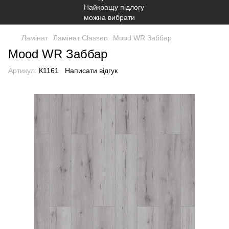
Ламінат
Ламінат Classen
Mood WR Заббар
Mood WR Заббар
Артикул:
К1161
Написати відгук