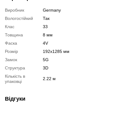
Виробник
Germany
Вологостійкий
Так
Клас
33
Товщина
8 мм
Фаска
4V
Розмір
192х1285 мм
Замок
5G
Структура
3D
Кількість в
2.22 м
упаковці
Відгуки