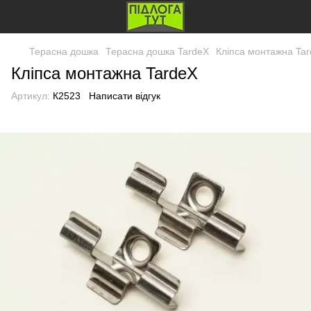
Терасна дошка
Терасна дошка TardeX
Кліпса монтажна Ta
Кліпса монтажна TardeX
Артикул:
К2523
Написати відгук