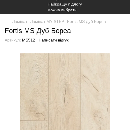
Ламінат
Ламінат MY STEP
Fortis MS Дуб Бореа
Fortis MS Дуб Бореа
Артикул:
MS512
Написати відгук