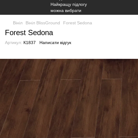
Вініл
Вініл BlissGround
Forest Sedona
Forest Sedona
Артикул:
К1837
Написати відгук