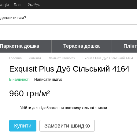
Укр
Рус
мація
Блог
дзвонити вам?
Паркетна дошка
Терасна дошка
Плін
Головна
Ламінат
Ламінат Kronotex
Exquisit Plus Дуб Сільський 4164
Exquisit Plus Дуб Сільський 4164
В наявності
Написати відгук
960 грн/м²
Увійти
для відображення накопичувальної знижки
%
Купити
Замовити швидко