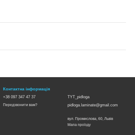
Контактна інформація
+38 097 347 47 37
TYT_pidloga
pidloga.laminate@gmail.com
Передзвонити вам?
вул. Промислова, 60, Львів
Мапа проїзду