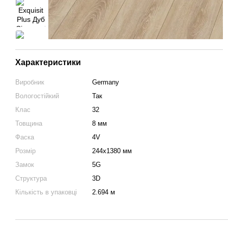
Характеристики
Виробник
Germany
Вологостійкий
Так
Клас
32
Товщина
8 мм
Фаска
4V
Розмір
244x1380 мм
Замок
5G
Структура
3D
Кількість в упаковці
2.694 м