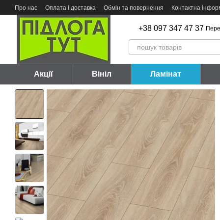
Перейти до основного контенту
Про нас
Оплата і доставка
Обмін та повернення
Контактна інфор
+38 097 347 47 37
Пере
Акції
Вініл
Ламінат