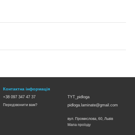
Контактна інформація
+38 097 347 47 37
TYT_pidloga
pidloga.laminate@gmail.com
Передзвонити вам?
вул. Промислова, 60, Львів
Мапа проїзду