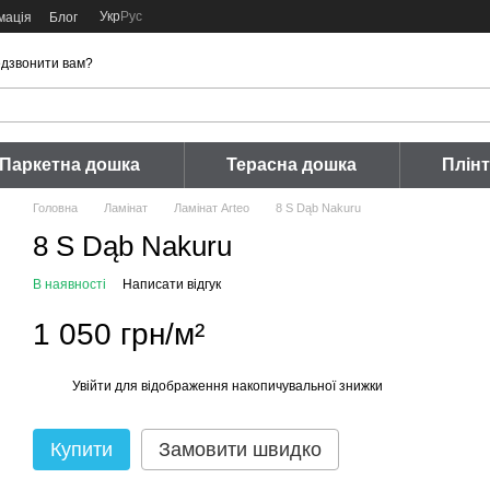
Укр
Рус
мація
Блог
дзвонити вам?
Паркетна дошка
Терасна дошка
Плін
Головна
Ламінат
Ламінат Arteo
8 S Dąb Nakuru
8 S Dąb Nakuru
В наявності
Написати відгук
1 050 грн/м²
Увійти
для відображення накопичувальної знижки
%
Купити
Замовити швидко