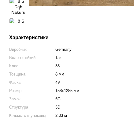
Характеристики
Виробник
Germany
Вологостійкий
Так
Клас
33
Товщина
8 мм
Фаска
4V
Розмір
158х1285 мм
Замок
5G
Структура
3D
Кількість в упаковці
2.03 м