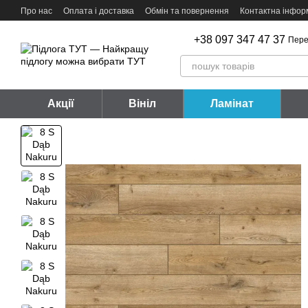
Перейти до основного контенту
Про нас
Оплата і доставка
Обмін та повернення
Контактна інфор
+38 097 347 47 37
Пере
Акції
Вініл
Ламінат